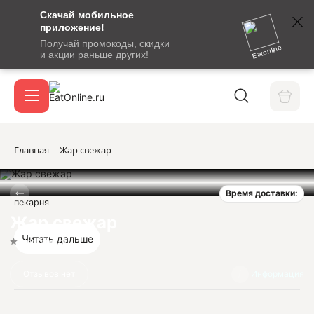
Скачай мобильное
номер
приложение!
SMS-
Получай промокоды, скидки
сообщение
Eatonline
и акции раньше других!
с
Акции
кодом
подтверждения
О сервисе
Главная
Жар свежар
Время доставки:
Откры
пекарня
Вход / регистрация
Жар свежар
Читать дальше
Нет оценок
Отзывов нет
Информация