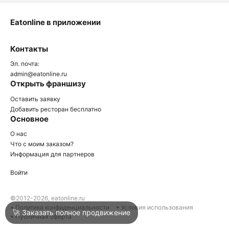
Eatonline в приложении
О
Контакты
О
Эл. почта:
admin@eatonline.ru
Открыть франшизу
Оставить заявку
Добавить ресторан бесплатно
Основное
Войти
О нас
Что с моим заказом?
Информация для партнеров
Город
Нижний Тагил
Войти
Написать в техподдержку
©2012-2026, eatonline.ru
• Политика конфиденциальности
• Условия использования
🚀 Заказать полное продвижение
• Публичная оферта